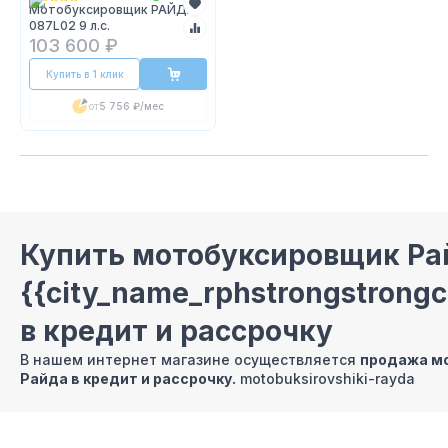
Мотобуксировщик РАЙДА
087L02 9 л.с.
103 600 ₽
Купить в 1 клик
от
5 756 ₽
/мес
Купить мотобуксировщик Ра
{{city_name_rphstrongstron
в кредит и рассрочку
В нашем интернет магазине осуществляется
продажа м
Райда
в кредит и рассрочку.
motobuksirovshiki-rayda