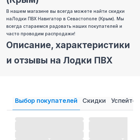
В нашем магазине вы всегда можете найти скидки
на
Лодки ПВХ Навигатор
в Севастополе (Крым)
. Мы
всегда стараемся радовать наших покупателей и
часто проводим распродажи!
Описание, характеристики
и отзывы на
Лодки ПВХ
Навигатор
На сайте нашего интернет магазина мы постарались
собрать самые полные описания и технические
Выбор покупателей
Скидки
Успейте 
характеристики на
Лодки ПВХ Навигатор
. Также вы
можете ознакомиться с отзывами покупателей
на
Лодки ПВХ Навигатор
и оставить свой отзыв.
Лодки ПВХ Навигатор
-