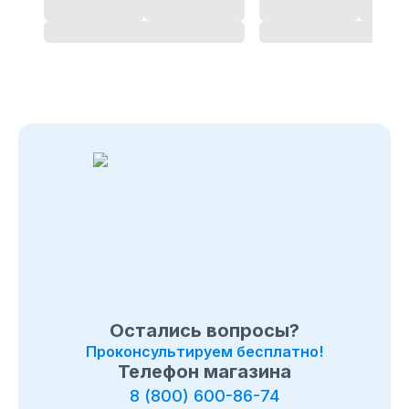
магазин
в Севастополе
(Крым)
Позвоните нам по телефону магазина
в Севастополе
(Крым)
8 (495) 108-26-32 или 8 (800) 511-73-19. Мы с
удовольствием ответим на все интересующие
вопросы о покупке товаров в категории
Лодки ПВХ
Навигатор
. Быстрая доставка по
в Севастополе
(Крым)
, Московcкой области и в любой город России.
Остались вопросы?
Проконсультируем бесплатно!
Телефон магазина
8 (800) 600-86-74